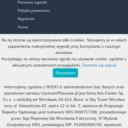
Pozostaw sugestie
Polityka prywatności
Regulamin
Pomoc
Biuro Prasowe
Na tej stronie są wykorzystywane pliki cookies. Stosujemy je w celach
zapewnienia maksymalnej wygody przy korzystaniu z naszego
serwisów.
Oferta
Korzystając ze strony wyrażasz zgodę na używanie cookie, zgodnie z
aktualnymi ustawieniami przeglądarki.
Dowiedz się więcej
Start-up i Mikro firma
Rozumiem
Konto oficjalne
Informujemy zgodnie z RODO iż administratorem baz danych oraz
Małe, średnie i duże
operatorem serwisu CentrumPRasowe.pl jest firma Ads-Center Sp.
Mała agencja PR
Zo.o. z siedzibą we Wrocławiu 53-413, Biuro: w Sky Tower Wrocław.
Duża agencja PR
przy ul. Gwiaździsta 62, piętro 12 nr lok. 2, wpisana do Krajowego
Rejestru Sądowego pod numerem KRS 0000717286, prowadzonego
Program Partnerski
przez Sąd Rejonowy dla Wrocławia-Fabrycznej, VI Wydział
Gospodarczy KRS, posiadająca NIP: PL8992840746, wysokość
All rights reserved 2013 - 2026; Deweloper
Ads-