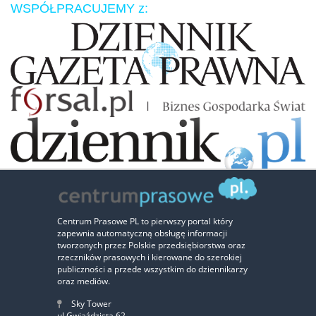
WSPÓŁPRACUJEMY z:
Zaufali nam:
Centrum Prasowe PL to pierwszy portal który
zapewnia automatyczną obsługę informacji
‹
›
tworzonych przez Polskie przedsiębiorstwa oraz
rzeczników prasowych i kierowane do szerokiej
publiczności a przede wszystkim do dziennikarzy
oraz mediów.
Sky Tower
ul.Gwiaździsta 62