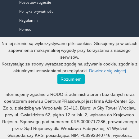
Pozostaw sugestie
Polityka prywatności
Regulamin
Pomoc
Biuro Prasowe
Na tej stronie są wykorzystywane pliki cookies. Stosujemy je w celach
zapewnienia maksymalnej wygody przy korzystaniu z naszego
serwisów.
Oferta
Korzystając ze strony wyrażasz zgodę na używanie cookie, zgodnie z
aktualnymi ustawieniami przeglądarki.
Dowiedz się więcej
Start-up i Mikro firma
Rozumiem
Konto oficjalne
Informujemy zgodnie z RODO iż administratorem baz danych oraz
Małe, średnie i duże
operatorem serwisu CentrumPRasowe.pl jest firma Ads-Center Sp.
Mała agencja PR
Zo.o. z siedzibą we Wrocławiu 53-413, Biuro: w Sky Tower Wrocław.
Duża agencja PR
przy ul. Gwiaździsta 62, piętro 12 nr lok. 2, wpisana do Krajowego
Rejestru Sądowego pod numerem KRS 0000717286, prowadzonego
Program Partnerski
przez Sąd Rejonowy dla Wrocławia-Fabrycznej, VI Wydział
Gospodarczy KRS, posiadająca NIP: PL8992840746, wysokość
All rights reserved 2013 - 2026; Deweloper
Ads-