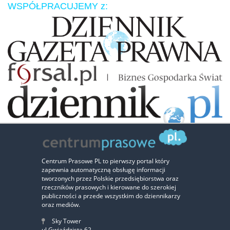
WSPÓŁPRACUJEMY z:
Zaufali nam:
Centrum Prasowe PL to pierwszy portal który
zapewnia automatyczną obsługę informacji
‹
›
tworzonych przez Polskie przedsiębiorstwa oraz
rzeczników prasowych i kierowane do szerokiej
publiczności a przede wszystkim do dziennikarzy
oraz mediów.
Sky Tower
ul.Gwiaździsta 62